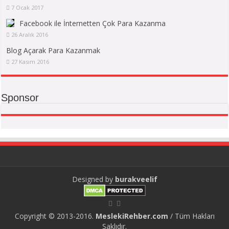
7 Ocak 2017
Facebook ile İnternetten Çok Para Kazanma
26 Aralık 2016
Blog Açarak Para Kazanmak
27 Kasım 2016
Sponsor
Designed by
burakveelif
Copyright © 2013-2016.
MeslekiRehber.com
/ Tüm Hakları
Saklıdır.