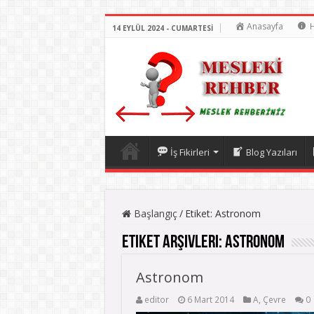
Anasayfa
14 EYLÜL 2024 - CUMARTESI
İş Fikirleri
Blog Yazıları
Başlangıç
/
Etiket:
Astronom
Etiket Arşivleri:
Astronom
Astronom
editor
6 Mart 2014
A
,
Çevre
0