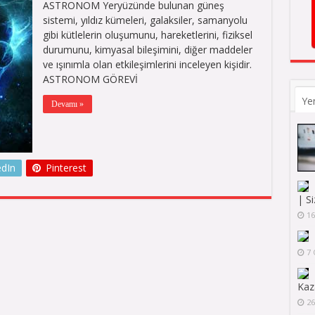
ASTRONOM Yeryüzünde bulunan güneş
sistemi, yıldız kümeleri, galaksiler, samanyolu
gibi kütlelerin oluşumunu, hareketlerini, fiziksel
durumunu, kimyasal bileşimini, diğer maddeler
ve ışınımla olan etkileşimlerini inceleyen kişidir.
ASTRONOM GÖREVİ
Ye
Devamı »
edIn
Pinterest
| S
16
7 
Ka
26