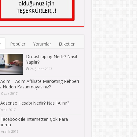
ni
Popüler
Yorumlar
Etiketler
Dropshipping Nedir? Nasıl
Yapılır?
24 Şubat 2023
Adım – Adım Affiliate Marketing Rehberi
iz Neden Kazanmayasınız?
 Ocak 2017
Adsense Hesabı Nedir? Nasıl Alınır?
Ocak 2017
Facebook ile İnternetten Çok Para
zanma
 Aralık 2016