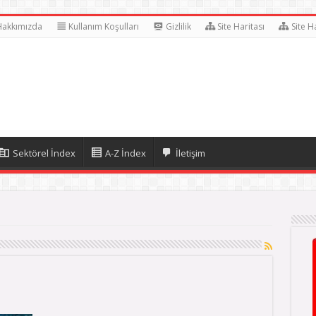
Hakkımızda
Kullanım Koşulları
Gizlilik
Site Haritası
Site H
Sektörel İndex
A-Z İndex
İletişim