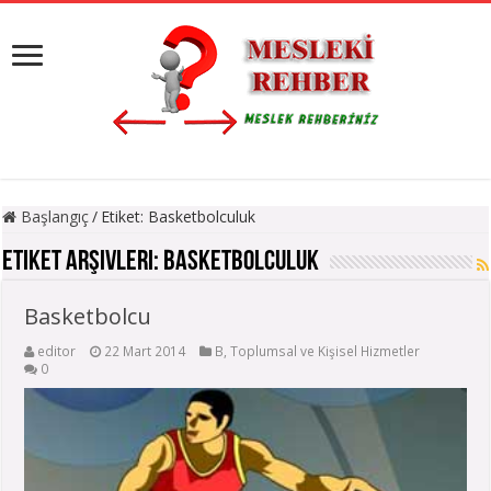
Başlangıç
/
Etiket:
Basketbolculuk
Etiket Arşivleri:
Basketbolculuk
Basketbolcu
editor
22 Mart 2014
B
,
Toplumsal ve Kişisel Hizmetler
0