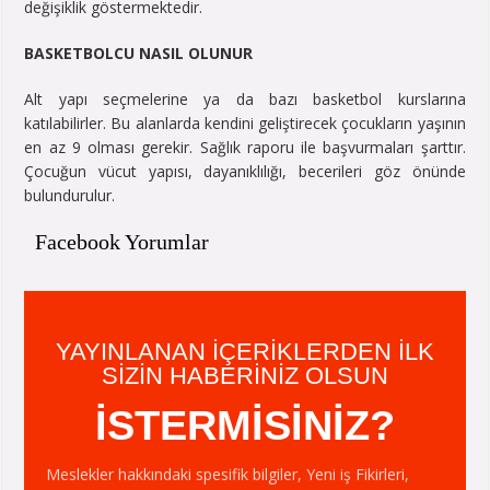
değişiklik göstermektedir.
BASKETBOLCU NASIL OLUNUR
Alt yapı seçmelerine ya da bazı basketbol kurslarına
katılabilirler. Bu alanlarda kendini geliştirecek çocukların yaşının
en az 9 olması gerekir. Sağlık raporu ile başvurmaları şarttır.
Çocuğun vücut yapısı, dayanıklılığı, becerileri göz önünde
bulundurulur.
Facebook Yorumlar
YAYINLANAN IÇERIKLERDEN ILK
SIZIN HABERINIZ OLSUN
İSTERMİSİNİZ?
Meslekler hakkındaki spesifik bilgiler, Yeni iş Fikirleri,