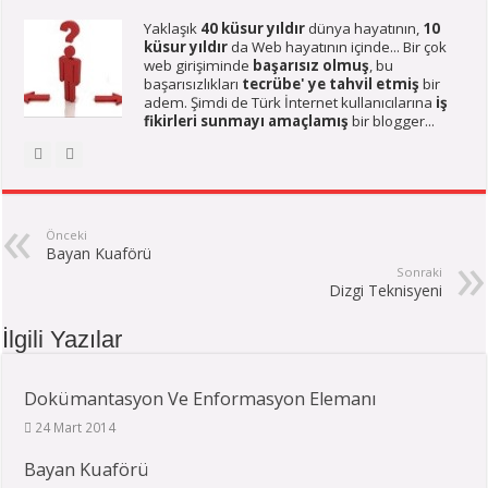
Yaklaşık
40 küsur yıldır
dünya hayatının,
10
küsur yıldır
da Web hayatının içinde... Bir çok
web girişiminde
başarısız olmuş
, bu
başarısızlıkları
tecrübe' ye tahvil etmiş
bir
adem. Şimdi de Türk İnternet kullanıcılarına
iş
fikirleri sunmayı amaçlamış
bir blogger...
Önceki
Bayan Kuaförü
Sonraki
Dizgi Teknisyeni
İlgili Yazılar
Dokümantasyon Ve Enformasyon Elemanı
24 Mart 2014
Bayan Kuaförü