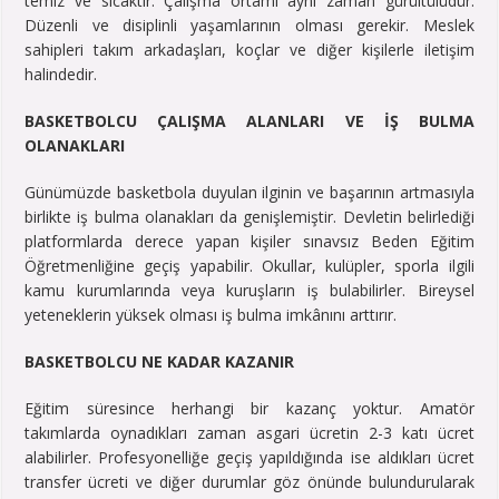
temiz ve sıcaktır. Çalışma ortamı aynı zaman gürültülüdür.
Düzenli ve disiplinli yaşamlarının olması gerekir. Meslek
sahipleri takım arkadaşları, koçlar ve diğer kişilerle iletişim
halindedir.
BASKETBOLCU ÇALIŞMA ALANLARI VE İŞ BULMA
OLANAKLARI
Günümüzde basketbola duyulan ilginin ve başarının artmasıyla
birlikte iş bulma olanakları da genişlemiştir. Devletin belirlediği
platformlarda derece yapan kişiler sınavsız Beden Eğitim
Öğretmenliğine geçiş yapabilir. Okullar, kulüpler, sporla ilgili
kamu kurumlarında veya kuruşların iş bulabilirler. Bireysel
yeteneklerin yüksek olması iş bulma imkânını arttırır.
BASKETBOLCU NE KADAR KAZANIR
Eğitim süresince herhangi bir kazanç yoktur. Amatör
takımlarda oynadıkları zaman asgari ücretin 2-3 katı ücret
alabilirler. Profesyonelliğe geçiş yapıldığında ise aldıkları ücret
transfer ücreti ve diğer durumlar göz önünde bulundurularak