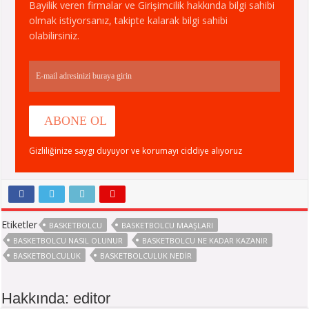
Bayilik veren firmalar ve Girişimcilik hakkında bilgi sahibi
olmak istiyorsanız, takipte kalarak bilgi sahibi
olabilirsiniz.
Gizliliğinize saygı duyuyor ve korumayı ciddiye alıyoruz
Etiketler
BASKETBOLCU
BASKETBOLCU MAAŞLARI
BASKETBOLCU NASIL OLUNUR
BASKETBOLCU NE KADAR KAZANIR
BASKETBOLCULUK
BASKETBOLCULUK NEDIR
Hakkında: editor