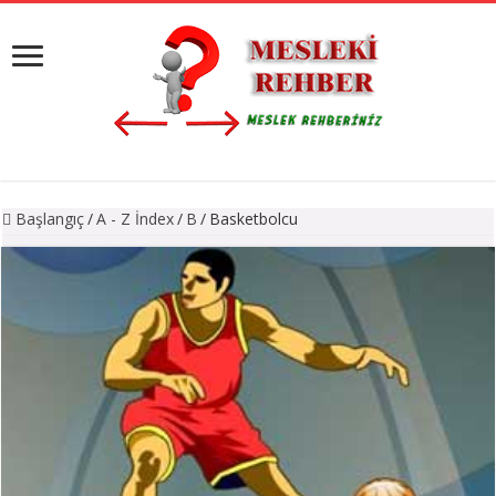
Başlangıç
/
A - Z İndex
/
B
/
Basketbolcu