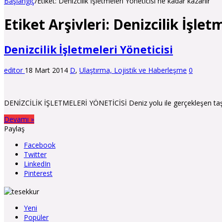
Başlangıç
/
Etiket:
Denizcilik İşletmeleri Yöneticisi ne kadar kazanır
Etiket Arşivleri:
Denizcilik İşlet
Denizcilik İşletmeleri Yöneticisi
editor
18 Mart 2014
D
,
Ulaştırma, Lojistik ve Haberleşme
0
DENİZCİLİK İŞLETMELERİ YÖNETİCİSİ Deniz yolu ile gerçekleşen taşı
Devamı »
Paylaş
Facebook
Twitter
LinkedIn
Pinterest
Yeni
Popüler