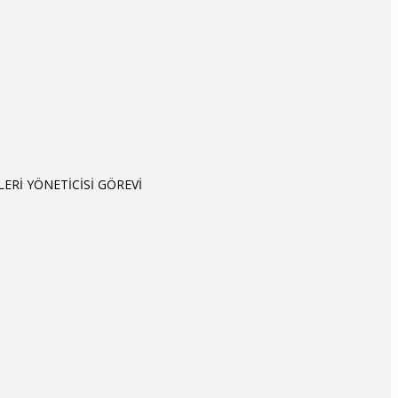
r
MELERİ YÖNETİCİSİ GÖREVİ