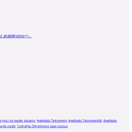
tabilirsiniz>>...
arşivci ne kadar kazanır
Ayakkabı Teknisyeni
Ayakkabı Teknisyenliği
Ayakkabı
vclik nedir
Coğrafya Öğretmeni nasıl olunur