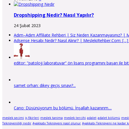
Dropshipping Nedir? Nasıl Yapılır?
24 Şubat 2023
Adım–Adım Affiliate Rehberi | Siz Neden Kazanmayasınız? | Mes
Adsense Hesabı Nedir? Nasıl Alınır? | MeslekiRehber.Com: […] Şa
editor: "patoloji laboratuvar” ön lisans programını başarı ile bit
samet orhan: dikey geçiş sınavı?...
Cano: Düşünüyorum bu bölümü. İnşallah kazanırım....
meslek secimi
iş fikirleri
meslek tanima
meslek tercihi
adalet
adalet bölümü
mesl
Teknisyeniliği nedir
Ayakkabı Teknisyeni nasıl olunur
Ayakkabı Teknisyeni ne kadar k