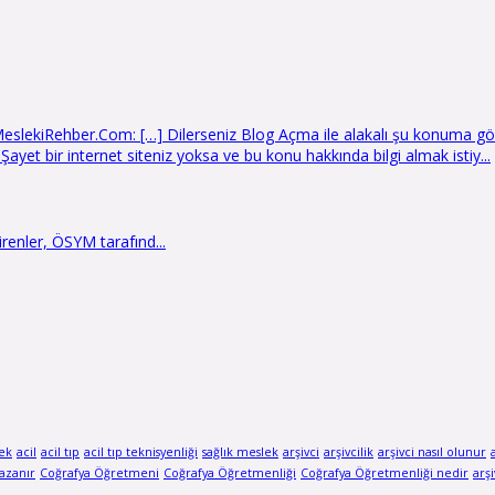
lekiRehber.Com: […] Dilerseniz Blog Açma ile alakalı şu konuma göz a
yet bir internet siteniz yoksa ve bu konu hakkında bilgi almak istiy...
irenler, ÖSYM tarafınd...
ek
acil
acil tıp
acil tıp teknisyenliği
sağlık meslek
arşivci
arşivcilik
arşivci nasıl olunur
azanır
Coğrafya Öğretmeni
Coğrafya Öğretmenliği
Coğrafya Öğretmenliği nedir
arşi