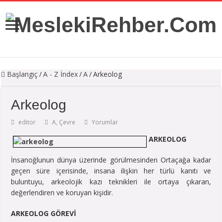
Başlangıç
/
A - Z İndex
/
A
/
Arkeolog
Arkeolog
editor
A
,
Çevre
Yorumlar
ARKEOLOG
İnsanoğlunun dünya üzerinde görülmesinden Ortaçağa kadar
geçen süre içerisinde, insana ilişkin her türlü kanıtı ve
buluntuyu, arkeolojik kazı teknikleri ile ortaya çıkaran,
değerlendiren ve koruyan kişidir.
ARKEOLOG GÖREVİ