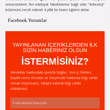
üniversitelerin fen-edebiyat fakültelerine bağlı olan “Arkeoloji”
bölümünü tercih ederek 4 yıllık bir lisans eğitimi alırlar.
Facebook Yorumlar
YAYINLANAN IÇERIKLERDEN ILK
SIZIN HABERINIZ OLSUN
İSTERMİSİNİZ?
Meslekler hakkındaki spesifik bilgiler, Yeni iş Fikirleri,
Bayilik veren firmalar ve Girişimcilik hakkında bilgi sahibi
olmak istiyorsanız, takipte kalarak bilgi sahibi
olabilirsiniz.